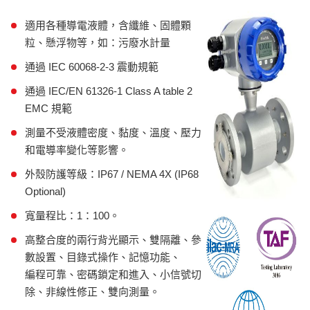
適用各種導電液體，含纖維、固體顆
粒、懸浮物等，如：污廢水計量
通過 IEC 60068-2-3 震動規範
通過 IEC/EN 61326-1 Class A table 2
EMC 規範
測量不受液體密度、黏度、溫度、壓力
和電導率變化等影響。
外殼防護等級：IP67 / NEMA 4X (IP68
Optional)
寬量程比：1：100。
高整合度的兩行背光顯示、雙隔離、參
數設置、目錄式操作、記憶功能、
編程可靠、密碼鎖定和進入、小信號切
除、非線性修正、雙向測量。