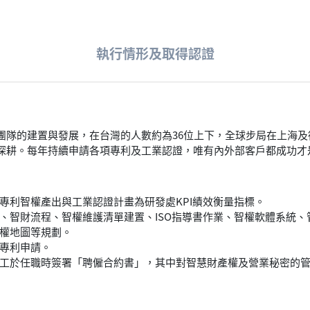
執行情形及取得認證
團隊的建置與發展，在台灣的人數約為36位上下，全球步局在上海及
深耕。每年持續申請各項專利及工業認證，唯有內外部客戶都成功才
專利智權產出與工業認證計畫為研發處KPI績效衡量指標。
、智財流程、智權維護清單建置、ISO指導書作業、智權軟體系統、
權地圖等規劃。
專利申請。
工於任職時簽署「聘僱合約書」，其中對智慧財產權及營業秘密的