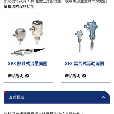
預防機件故障，桶槽液位錯誤偵測，現場馬達空運轉而導致設
備損壞的保護措施。
SPX 熱質式流量開關
SFX 葉片式流動開關
產品說明
產品說明
液體槽體
飲料混合攪拌桶槽或充填桶槽的液位高低控制。