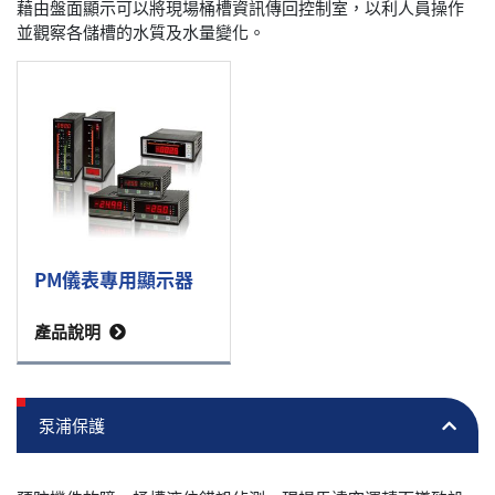
藉由盤面顯示可以將現場桶槽資訊傳回控制室，以利人員操作
並觀察各儲槽的水質及水量變化。
PM儀表專用顯示器
產品說明
泵浦保護