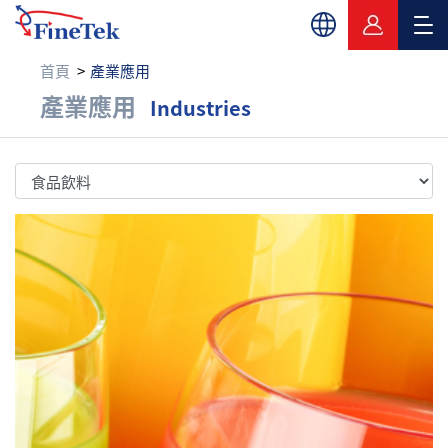
首頁
產業應用
食品飲料
產業應用
Industries