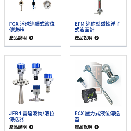
FGX 浮球連續式液位
EFM 迷你型磁性浮子
傳送器
式液面計
產品說明
產品說明
JFR4 雷達波物/液位
ECX 壓力式液位傳送
傳送器
器
產品說明
產品說明