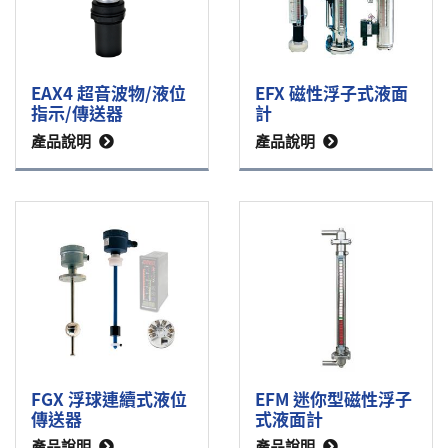
EAX4 超音波物/液位
EFX 磁性浮子式液面
指示/傳送器
計
產品說明
產品說明
FGX 浮球連續式液位
EFM 迷你型磁性浮子
傳送器
式液面計
產品說明
產品說明