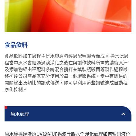
食品飲料
食品飲料加工過程主是水與原料經過配種混合而成。 通常此過
程當中原水會經過過濾淨化之後在與製作飲料所需的濃縮原汁
及添加物經由秤配料系統混合攪拌充填裝瓶殺菌等製作過程最
終桓達公司產品就充分使用於每一個環節系統，當中有簡易的
開關輸出及類比的訊號傳送，你可以利用這些訊號達成自動程
序化控制。
原水處理
原水經過逆滲透UV殺菌UF過濾等將水作淨化處理如何監測液位