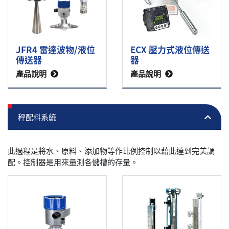
JFR4 雷達波物/液位
ECX 壓力式液位傳送
傳送器
器
產品說明
產品說明
秤配料系統
此過程是將水、原料、添加物等作比例控制以藉此達到完美調
配。控制器是用來量測各儲槽的存量。