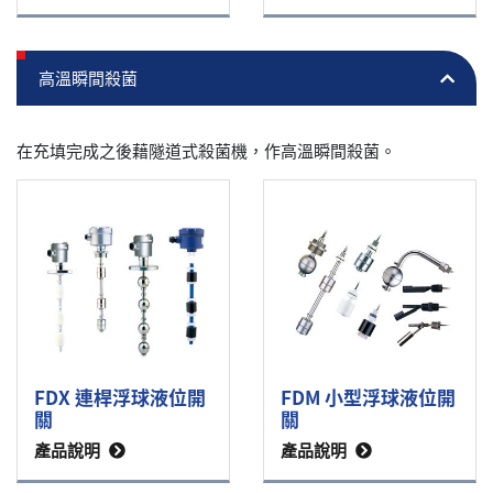
高溫瞬間殺菌
在充填完成之後藉隧道式殺菌機，作高溫瞬間殺菌。
FDX 連桿浮球液位開
FDM 小型浮球液位開
關
關
產品說明
產品說明