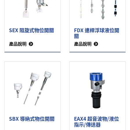
SEX 阻旋式物位開關
FDX 連桿浮球液位開
關
產品說明
產品說明
SBX 導納式物位開關
EAX4 超音波物/液位
指示/傳送器