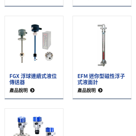
FGX 浮球連續式液位
EFM 迷你型磁性浮子
傳送器
式液面計
產品說明
產品說明