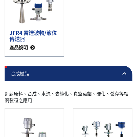
JFR4 雷達波物/液位
傳送器
產品說明
合成樹脂
針對原料、合成、水洗、去純化、真空蒸餾、硬化、儲存等相
關製程之應用。