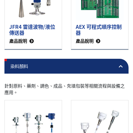
JFR4 雷達波物/液位
AEX 可程式順序控制
傳送器
器
產品說明
產品說明
染料顏料
針對原料、藥劑、調色、成品、充填包裝等相關流程與設備之
應用。