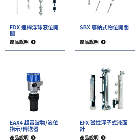
FDX 連桿浮球液位開
SBX 導納式物位開關
關
產品說明
產品說明
EAX4 超音波物/液位
EFX 磁性浮子式液面
指示/傳送器
計
產品說明
產品說明