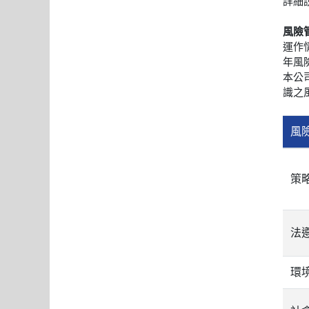
詳細
風險
運作
年風
本公
識之
風
策
法
環