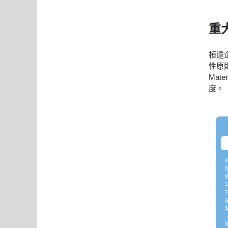
重
桓達企
性原
Mat
度。