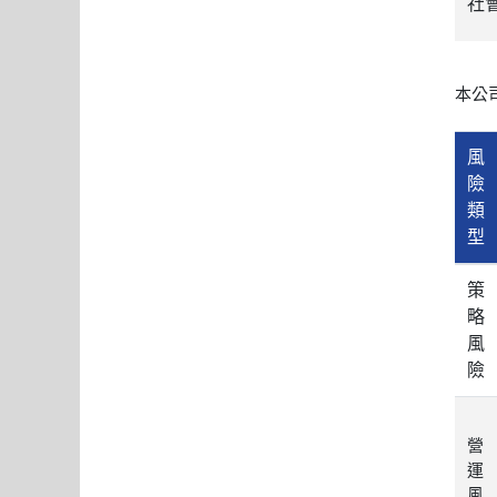
社
本公
風
險
類
型
策
略
風
險
營
運
風