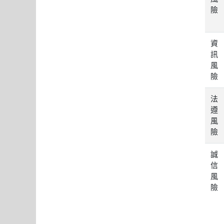
險
資
訊
風
險
法
遵
風
險
誠
信
風
險