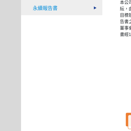
本公
永續報告書
紜，
目標
告書
董事
書經