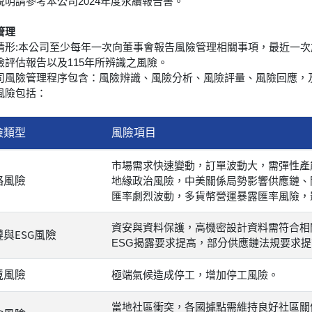
說明請參考本公司2024年度永續報告書。
管理
情形:本公司至少每年一次向董事會報告風險管理相關事項，最近一次於第九
險評估報告以及115年所辨識之風險。
司風險管理程序包含：風險辨識、風險分析、風險評量、風險回應，及
風險包括：
險類型
風險項目
市場需求快速變動，訂單波動大，需彈性產
略風險
地緣政治風險，中美關係局勢影響供應鏈、
匯率劇烈波動，多貨幣營運暴露匯率風險，
資安與資料保護，高機密設計資料需符合相
ESG
遵與
風險
ESG揭露要求提高，部分供應鏈法規要求
境風險
極端氣候造成停工，增加停工風險。
當地社區衝突，各國據點需維持良好社區關