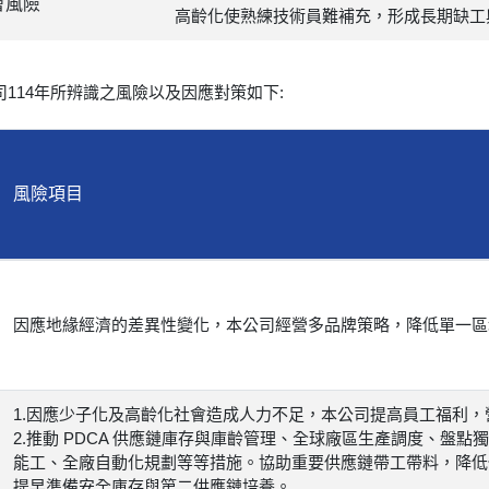
會風險
高齡化使熟練技術員難補充，形成長期缺工
司114年所辨識之風險以及因應對策如下:
風險項目
因應地緣經濟的差異性變化，本公司經營多品牌策略，降低單一區
1.因應少子化及高齡化社會造成人力不足，本公司提高員工福利
2.推動 PDCA 供應鏈庫存與庫齡管理、全球廠區生產調度、盤
能工、全廠自動化規劃等等措施。協助重要供應鏈帶工帶料，降低
提早準備安全庫存與第二供應鏈培養。