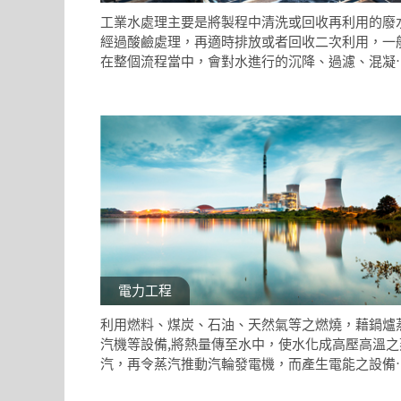
工業水處理主要是將製程中清洗或回收再利用的廢
經過酸鹼處理，再適時排放或者回收二次利用，一
在整個流程當中，會對水進行的沉降、過濾、混凝
絮凝，以及緩蝕、阻垢等水質調理的過程。 桓達公
產品就充分使用於每一個環節系統，當中有簡易的
關輸出及類比的訊號傳送，你可以利用這些訊號達
自動程序化控制。
電力工程
利用燃料、煤炭、石油、天然氣等之燃燒，藉鍋爐
汽機等設備,將熱量傳至水中，使水化成高壓高溫之
汽，再令蒸汽推動汽輪發電機，而產生電能之設備
運轉機器，稱之為火力發電廠。桓達科技在火力發